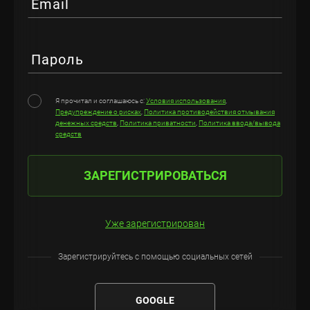
Email
Пароль
Я прочитал и соглашаюсь с:
Условия использования
,
Предупреждение о рисках
,
Политика противодействия отмывания
денежных средств
,
Политика приватности
,
Политика ввода/вывода
средств
ЗАРЕГИСТРИРОВАТЬСЯ
Уже зарегистрирован
Зарегистрируйтесь с помощью социальных сетей
GOOGLE