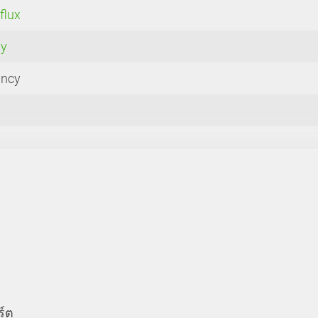
flux
my
ancy
ร์ต