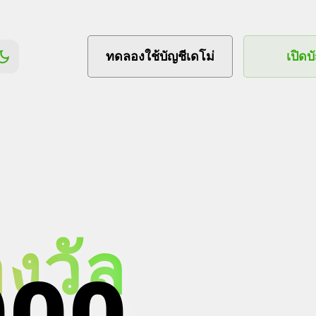
ทดลองใช้บัญชีเดโม่
เปิดบ
งวัล