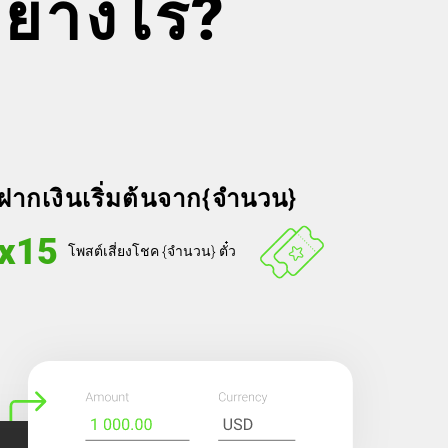
ย่างไร?
ฝากเงินเริ่มต้นจาก{จำนวน}
x15
โพสต์เสี่ยงโชค {จำนวน} ตั๋ว