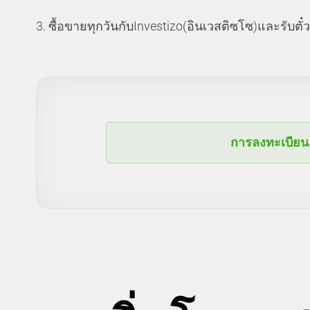
3. ซื้อขายทุกวันกับInvestizo(อินเวสติซโซ)และรับตั๋
การลงทะเบียน