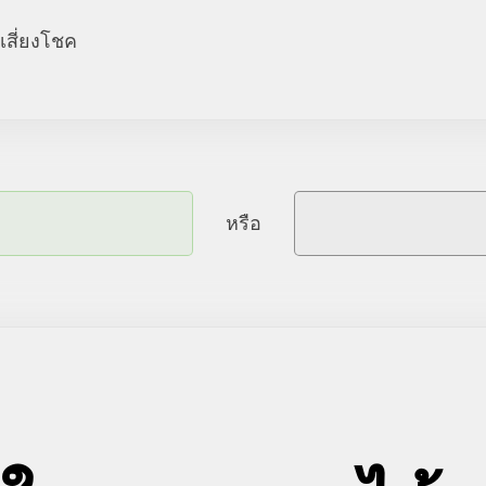
วเสี่ยงโชค
หรือ