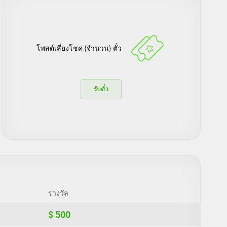
โพสต์เสี่ยงโชค {จำนวน} ตั๋ว
รับตั๋ว
รางวัล
$ 500