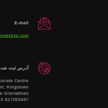
E-mail
investizo.com
آدرس ثبت شده
porate Centre,
t, Kingstown,
he Grenadines
S 817053497