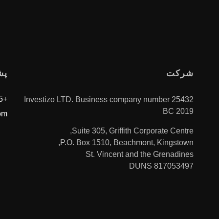
شرکت
پش
+996312610515
Investizo LTD. Business company number 25432
BC 2019
om
Suite 305, Griffith Corporate Centre,
P.O. Box 1510, Beachmont, Kingstown,
St. Vincent and the Grenadines
DUNS 817053497