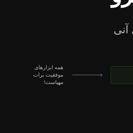
وستیزو ملحق
با این طرح آشنا
شو و به ما بپیوند!