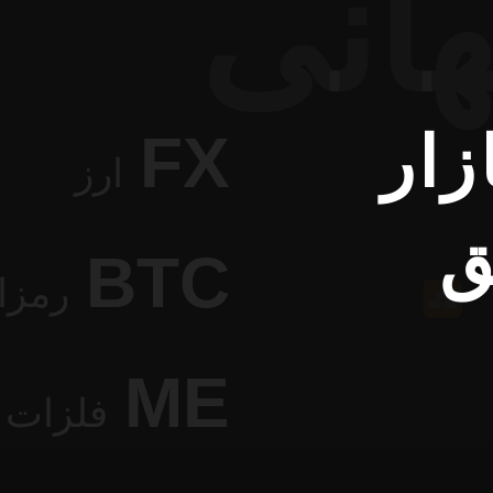
هانی
زار
FX
ارز
ق
BTC
رمزا
ME
فلزات