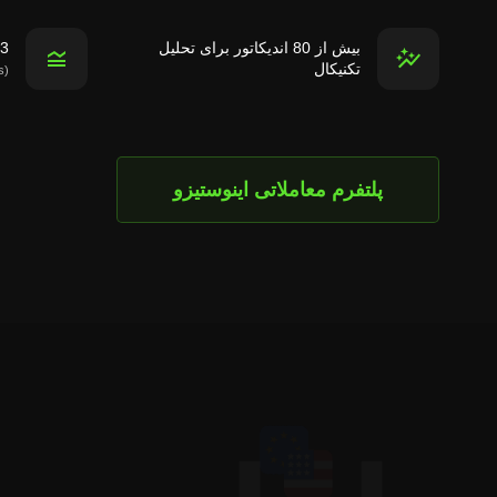
بیش از 80 اندیکاتور برای تحلیل
3 مقیاس قیمت برای تحلیل تکنیکا
تکنیکال
(linear, percentage, logarithmic scales)
پلتفرم معاملاتی اینوستیزو