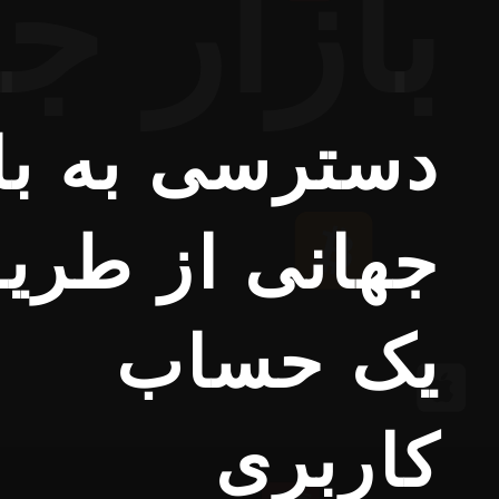
بازار ج
دسترسی به با
جهانی از طری
یک حساب
کاربری