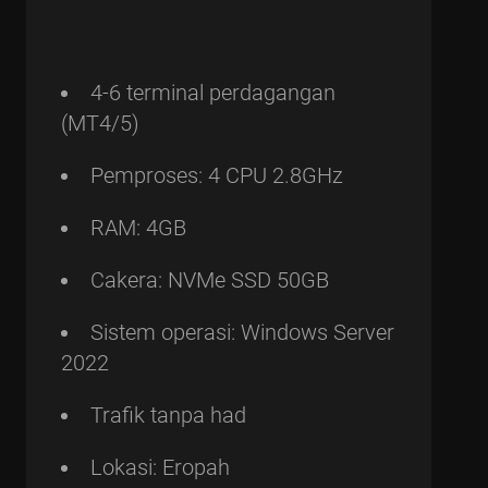
4-6 terminal perdagangan
(MT4/5)
Pemproses: 4 CPU 2.8GHz
RAM: 4GB
Cakera: NVMe SSD 50GB
Sistem operasi: Windows Server
2022
Trafik tanpa had
Lokasi: Eropah