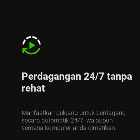
Perdagangan 24/7 tanpa
rehat
Manfaatkan peluang untuk berdagang
secara automatik 24/7, walaupun
semasa komputer anda dimatikan.