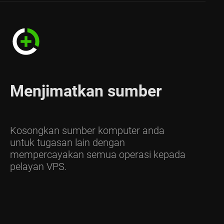
Menjimatkan sumber
Kosongkan sumber komputer anda
untuk tugasan lain dengan
mempercayakan semua operasi kepada
pelayan VPS.