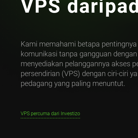
VPS daripad
Kami memahami betapa pentingnya
komunikasi tanpa gangguan dengan p
menyediakan pelanggannya akses p
persendirian (VPS) dengan ciri-ciri
pedagang yang paling menuntut.
VPS percuma dari Investizo