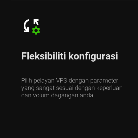
Fleksibiliti konfigurasi
Pilih pelayan VPS dengan parameter
yang sangat sesuai dengan keperluan
dan volum dagangan anda.