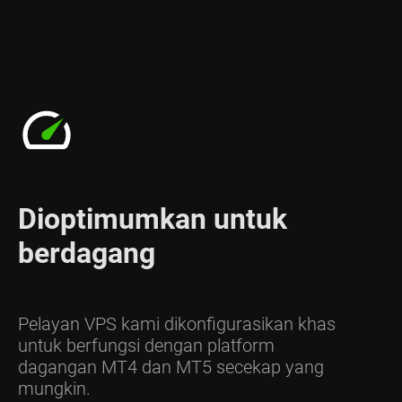
Dioptimumkan untuk
berdagang
Pelayan VPS kami dikonfigurasikan khas
untuk berfungsi dengan platform
dagangan MT4 dan MT5 secekap yang
mungkin.