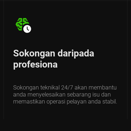
Sokongan daripada
profesiona
Sokongan teknikal 24/7 akan membantu
anda menyelesaikan sebarang isu dan
memastikan operasi pelayan anda stabil.