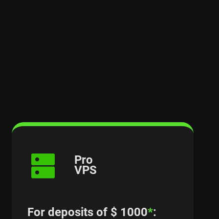
Pro
VPS
For deposits of $ 1000
*
: