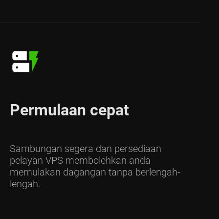
Permulaan cepat
Sambungan segera dan persediaan
pelayan VPS membolehkan anda
memulakan dagangan tanpa berlengah-
lengah.