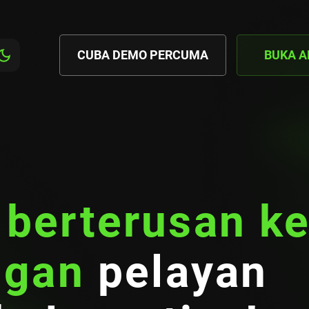
CUBA DEMO PERCUMA
BUKA 
berterusan k
ngan
pelayan