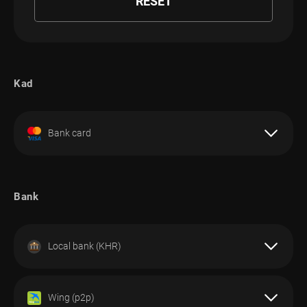
RESET
Kad
Bank card
Nota:
Sila ambil perhatian bahawa di pihak Investizo, permintaan
Bank
pengeluaran akan dilaksanakan dalam 2 hari bekerja.
Local bank (KHR)
DEPOSIT
Nota:
Wing (p2p)
Sila ambil perhatian bahawa di pihak Investizo, permintaan