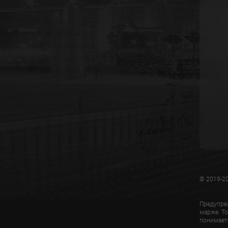
© 2019-20
Предупре
марже. То
понимаете