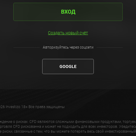
ВХОД
Создать новый счёт
Авторизуйтесь через соцсети
GOOGLE
26 Investizo 18+ Все права защищены
ждение о рисках: CFD являются сложными финансовыми продуктами, торгуе
рговля CFD рискованна и может не подходить для всех инвесторов. Убедитесь
 риски, связанные с тем, что вы можете потерять весь свой инвестированный