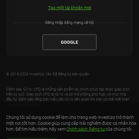
Tạo một tài khoản mới
Đăng nhập bằng mạng xã hội
GOOGLE
© 2019-2026 Investizo 18+ Đã đăng ký bản quyền
Cảnh báo rủi ro: CFD là những sản phẩm tài chính phức tạp được giao dịch
trên ký quỹ. Giao dịch CFD là rủi ro và có thể không phù hợp với mọi nhà
đầu tư. Đảm bảo rằng bạn hiểu các rủi ro liên quan khi bạn có thể mất toàn
bộ số tiền đã đầu tư.
Chúng tôi sử dụng cookie để làm cho trang web Investizo trở thành
Công ty TNHH đầu tư không cung cấp dịch vụ cho cư dân của các quốc gia
một nơi tốt hơn. Cookie giúp cung cấp trải nghiệm được cá nhân hóa
EEA, Australia, Israel, Nhật Bản, Các Tiểu Vương quốc Ả Rập Thống nhất, Hoa
hơn. Để tìm hiểu thêm, hãy xem
Chính sách Riêng tư
của chúng tôi.
Kỳ và một số quốc gia khác.