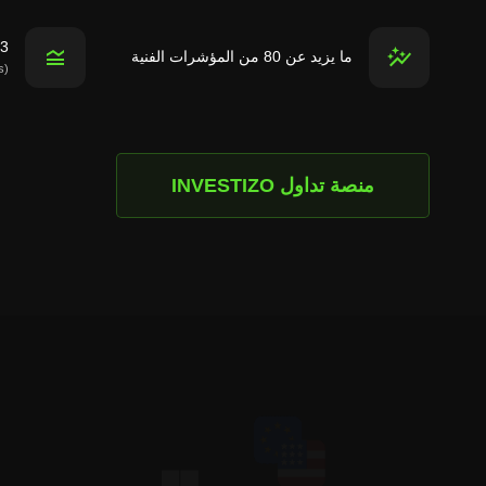
3 مقاييس الأسعار للتحليل الفن
ما يزيد عن 80 من المؤشرات الفنية
(linear, percentage, logarithmic scales)
منصة تداول INVESTIZO