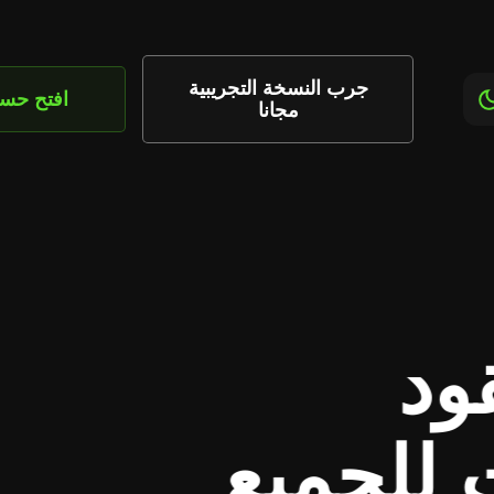
جرب النسخة التجريبية
افتح حس
مجانا
احصل علي 100%