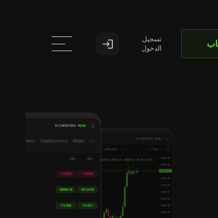
تسجيل
اب
الدخول
مرحبا
تد
ال