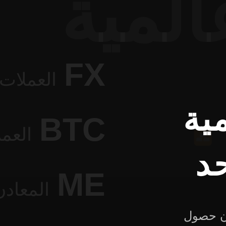
لمية
FX
العملات
ية
BTC
العم
د
ME
المعادن
ان حصول