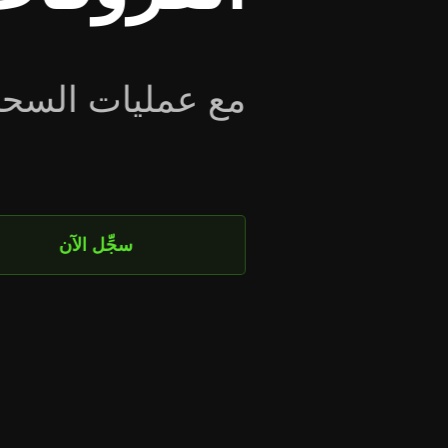
انضم إلى حملة Investizo الترويجية!!
اعرف المزيد وانضم