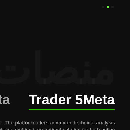
منصات 
ta
Trader 5
Meta
n. The platform offers advanced technical analysis