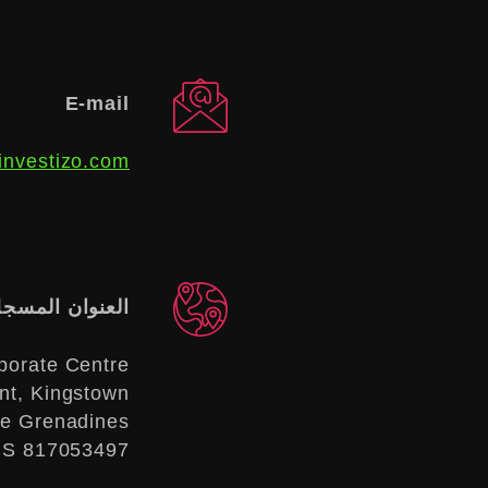
E-mail
investizo.com
العنوان المسج
porate Centre,
t, Kingstown,
he Grenadines
S 817053497