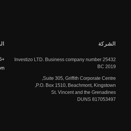
الشركة
ال
+996312610515
Investizo LTD. Business company number 25432
BC 2019
om
Suite 305, Griffith Corporate Centre,
P.O. Box 1510, Beachmont, Kingstown,
St. Vincent and the Grenadines
DUNS 817053497