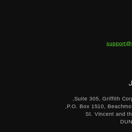
support@
ل
Suite 305, Griffith Cor
P.O. Box 1510, Beachmon
St. Vincent and t
DUN