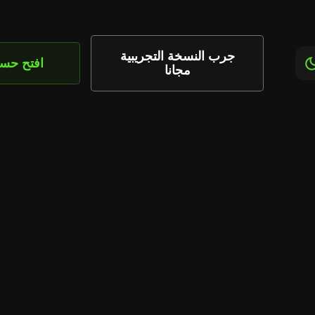
جرب النسخة التجريبية
افتح حس
مجانا