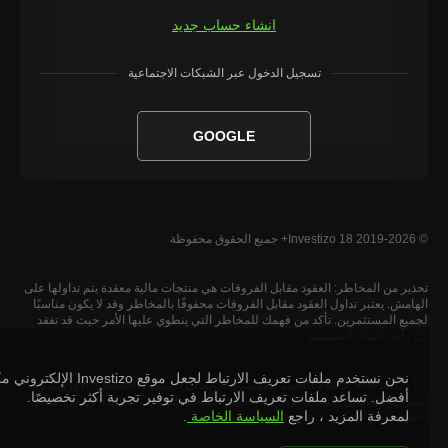
انشاء حساب جديد
تسجيل الدخول عبر الشبكات الاجتماعية
GOOGLE
© 2019-2026 Investizo 18+ جميع الحقوق محفوظة
تحذير من المخاطر: العقود مقابل الفروقات هي منتجات مالية معقدة يتم تداولها على
الهامش. يعتبر تداول العقود مقابل الفروقات محفوفًا بالمخاطر وقد لا يكون مناسبًا
لجميع المستثمرين. تأكد من فهمك للمخاطر التي ينطوي عليها الأمر حيث قد تفقد
كل رأس المال المستثمر
نحن نستخدم ملفات تعريف الارتباط لجعل موقع Investizo الإلكتروني مكانًا
Investizo LTD. لا تقدم الخدمة للمقيمين في بلدان المنطقة الاقتصادية الأوروبية و
أفضل. تساعد ملفات تعريف الارتباط في توفير تجربة أكثر تخصيصًا.
أستراليا, إسرائيل, اليابان, الإمارات العربية المتحدة, الولايات المتحدة وبعض البلدان
لمعرفة المزيد ، راجع
السياسة الخاصة
.
الأخرى.