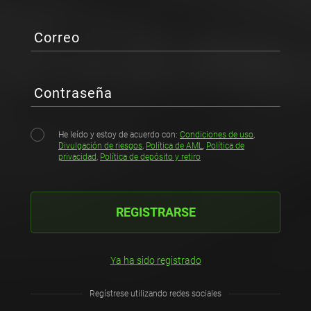
Correo
Contraseña
He leído y estoy de acuerdo con:
Condiciones de uso
,
Divulgación de riesgos
,
Política de AML
,
Política de
privacidad
,
Política de depósito y retiro
REGISTRARSE
Ya ha sido registrado
Regístrese utilizando redes sociales