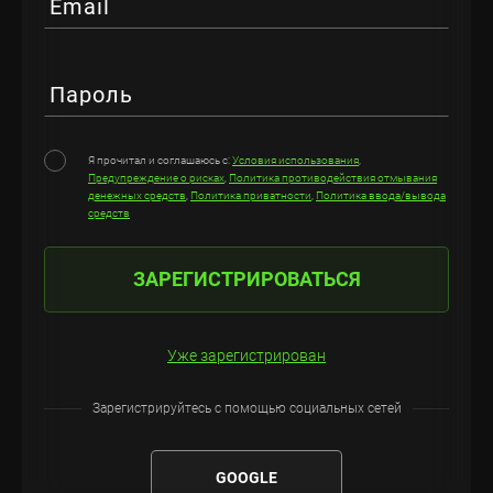
Email
Пароль
Я прочитал и соглашаюсь с:
Условия использования
,
Предупреждение о рисках
,
Политика противодействия отмывания
денежных средств
,
Политика приватности
,
Политика ввода/вывода
средств
ЗАРЕГИСТРИРОВАТЬСЯ
Уже зарегистрирован
Зарегистрируйтесь с помощью социальных сетей
GOOGLE