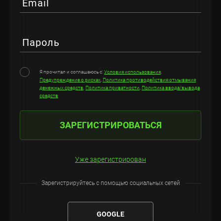
Email
Пароль
Я прочитал и соглашаюсь с:
Условия использования
,
Предупреждение о рисках
,
Политика противодействия отмывания
денежных средств
,
Политика приватности
,
Политика ввода/вывода
средств
ЗАРЕГИСТРИРОВАТЬСЯ
Уже зарегистрирован
Зарегистрируйтесь с помощью социальных сетей
GOOGLE