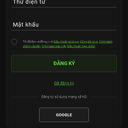
Thư điện tử
Mật khẩu
Tôi đã đọc và đồng ý với
Điều khoản sử dụng
,
Công bố rủi ro
,
Chích sách
chống rửa tiền
,
Chính sách bảo mật
,
Điều khoản Nạp và Rút
ĐĂNG KÝ
Đã đăng ký
Đăng ký sử dụng mạng xã hội
GOOGLE