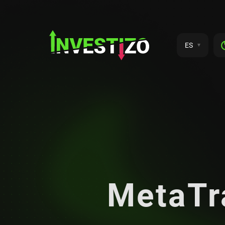
ES
MetaTr