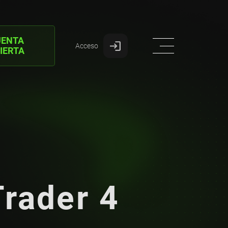
UENTA
Acceso
IERTA
rader 4