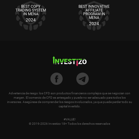
BEST COPY
BEST INNOVATIVE
TRADING SYSTEM
AFFILIATE
IN MENA
PROGRAM IN
MENA
2024
2024
Advertencia de riesgo: los CFD son productos financieros complejos que se negocian con
margen. El comercio de CFD es arriesgado y puede no ser adecuado para todos los
inversores. Asegúrese de comprender los riesgos involucrados, ya que puede perder todo su
capital invertido.
#VALUE!
© 2019-2026 Investizo 18+ Todos los derechos reservados