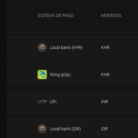
SISTEMA DE PAGO
MONEDAS
Local bank (KHR)
KHR
DEPÓSITO
Wing (p2p)
KHR
DEPÓSITO
UPI
INR
DEPÓSITO
Local bank (IDR)
IDR