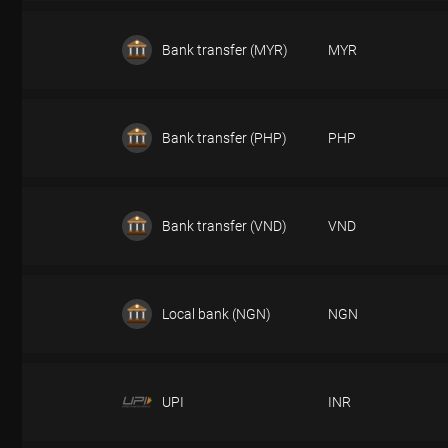
DEPÓSITO
Bank transfer (MYR)
MYR
DEPÓSITO
Bank transfer (PHP)
PHP
DEPÓSITO
Bank transfer (VND)
VND
DEPÓSITO
Local bank (NGN)
NGN
DEPÓSITO
UPI
INR