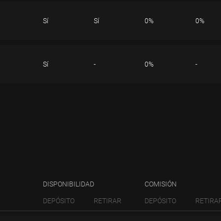
Notas:
RETIRAR
Sí
Sí
0%
0%
Tenga en cuenta que, por
hábiles.
Notas:
RETIRAR
Sí
-
0%
-
Tenga en cuenta que, por
hábiles.
Notas:
RETIRAR
Tenga en cuenta que, por
hábiles.
DISPONIBILIDAD
COMISIÓN
DEPÓSITO
RETIRAR
DEPÓSITO
RETIRA