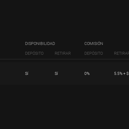
DISPONIBILIDAD
COMISIÓN
DEPÓSITO
RETIRAR
DEPÓSITO
RETIRA
Sí
Sí
0%
5.5% + $
Notas:
RETIRAR
Tenga en cuenta que, por
hábiles.