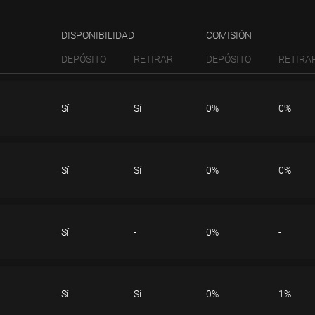
DISPONIBILIDAD
COMISIÓN
DEPÓSITO
RETIRAR
DEPÓSITO
RETIRA
Sí
Sí
0%
0%
Notas:
RETIRAR
Sí
Sí
0%
0%
Tenga en cuenta que, por
hábiles.
Notas:
RETIRAR
Sí
-
0%
-
Tenga en cuenta que, por
hábiles.
Notas:
RETIRAR
Sí
Sí
0%
1%
Tenga en cuenta que, por
hábiles.