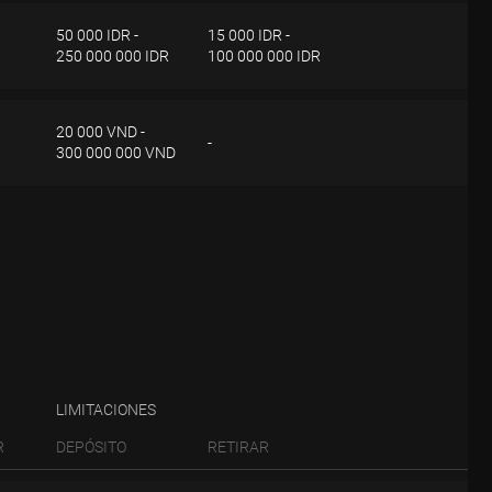
50 000 IDR -
15 000 IDR -
250 000 000 IDR
100 000 000 IDR
 parte de Investizo, la solicitud de retiro se ejecutará dentro de los 2 días
20 000 VND -
-
300 000 000 VND
 parte de Investizo, la solicitud de retiro se ejecutará dentro de los 2 días
 parte de Investizo, la solicitud de retiro se ejecutará dentro de los 2 días
LIMITACIONES
R
DEPÓSITO
RETIRAR