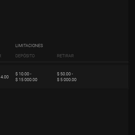
LIMITACIONES
R
DEPÓSITO
RETIRAR
$ 10.00 -
$ 50.00 -
 4.00
$ 15 000.00
$ 5 000.00
 parte de Investizo, la solicitud de retiro se ejecutará dentro de los 2 días