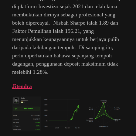
di platform Investizo sejak 2021 dan telah lama
membuktikan dirinya sebagai profesional yang
boleh dipercayai. Nisbah Sharpe ialah 1.89 dan
Faktor Pemulihan ialah 196.21, yang
menunjukkan keupayaannya untuk berjaya pulih
daripada kehilangan tempoh. Di samping itu,
perlu diperhatikan bahawa sepanjang tempoh
dagangan, penggunaan deposit maksimum tidak
melebihi 1.28%.
Jitendra