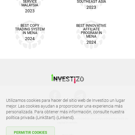
SERVICE
SOUTHEAST ASIA
MALAYSIA
2023
2023
BEST COPY
BEST INNOVATIVE
TRADING SYSTEM
AFFILIATE
IN MENA
PROGRAM IN
MENA
2024
2024
Utilizamos cookies para hacer del sitio web de Investizo un lugar
mejor. Las cookies ayudan a proporcionar una experiencia más
Advertencia de riesgo: los CFD son productos financieros complejos que se negocian con
personalizada. Para obtener más información, consulte nuestra
margen. El comercio de CFD es arriesgado y puede no ser adecuado para todos los
política privada {LinkStart} {Linkend}.
inversores. Asegúrese de comprender los riesgos involucrados, ya que puede perder todo su
capital invertido.
PERMITIR COOKIES