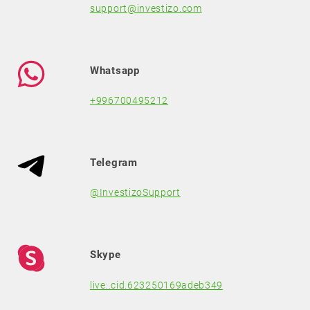
support@investizo.com
Whatsapp
+996700495212
Telegram
@InvestizoSupport
Skype
live:.cid.623250169adeb349