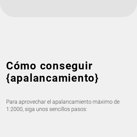
Cómo conseguir
{apalancamiento}
Para aprovechar el apalancamiento máximo de
1:2000, siga unos sencillos pasos: