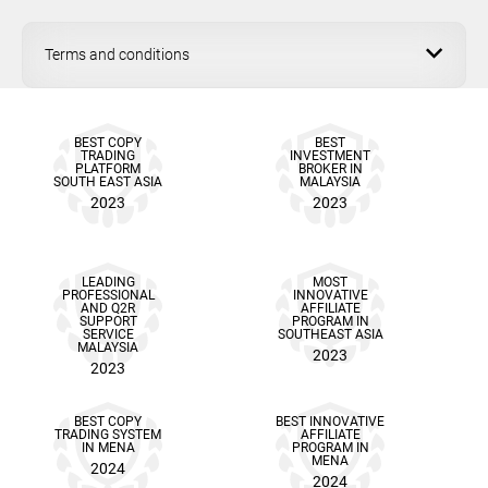
Terms and conditions
BEST COPY
BEST
TRADING
INVESTMENT
PLATFORM
BROKER IN
SOUTH EAST ASIA
MALAYSIA
2023
2023
By registering in the client's cabinet.
LEADING
MOST
PROFESSIONAL
INNOVATIVE
By entering promo code MAXLEVERAGE when making a
AND Q2R
AFFILIATE
deposit.
SUPPORT
PROGRAM IN
SERVICE
SOUTHEAST ASIA
MALAYSIA
2023
By making a deposit or internal transfer to account participated
2023
in this promotion.
BEST COPY
BEST INNOVATIVE
TRADING SYSTEM
AFFILIATE
IN MENA
PROGRAM IN
MENA
2024
2024