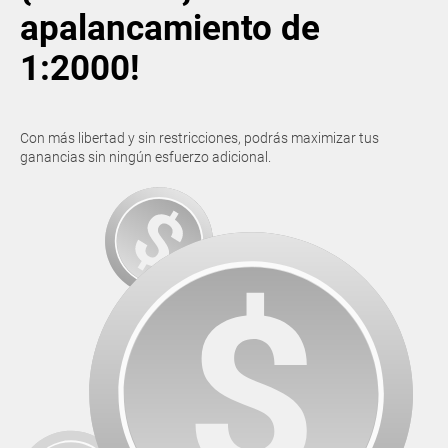
apalancamiento de
1:2000!
Con más libertad y sin restricciones, podrás maximizar tus
ganancias sin ningún esfuerzo adicional.