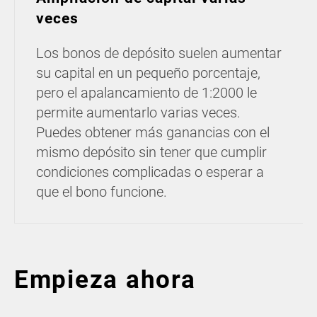
veces
Los bonos de depósito suelen aumentar
su capital en un pequeño porcentaje,
pero el apalancamiento de 1:2000 le
permite aumentarlo varias veces.
Puedes obtener más ganancias con el
mismo depósito sin tener que cumplir
condiciones complicadas o esperar a
que el bono funcione.
Empieza ahora