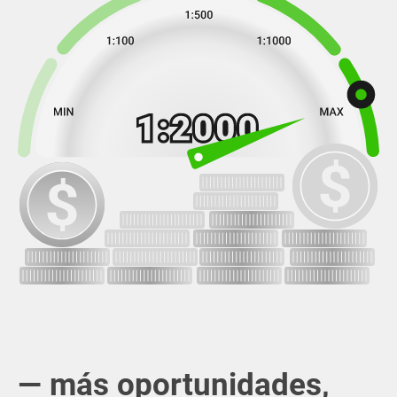
— más oportunidades,