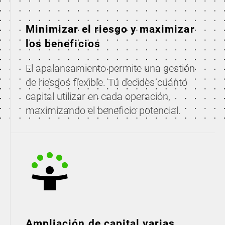
Minimizar el riesgo y maximizar
los beneficios
El apalancamiento permite una gestión
de riesgos flexible. Tú decides cuánto
capital utilizar en cada operación,
maximizando el beneficio potencial.
Ampliación de capital varias