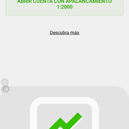
ABRIR CUENTA CON APALANCAMIENTO
1:2000
Descubra más