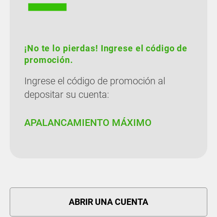
¡No te lo pierdas! Ingrese el código de
promoción.
Ingrese el código de promoción al
depositar su cuenta:
APALANCAMIENTO MÁXIMO
ABRIR UNA CUENTA