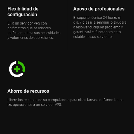
Flexibilidad de
Apoyo de profesionales
configuración
El soporte técnico 24 horas al
día, 7 días a la semana lo ayudará
Elija un servidor VPS con
a resolver cualquier problema y
parámetros que se adapten
garantizará el funcionamiento
perfectamente a sus necesidades
estable de sus servidores.
y volúmenes de operaciones.
Ahorro de recursos
Libere los recursos de su computadora para otras tareas confiando todas
las operaciones a un servidor VPS.