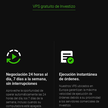
VPS gratuito de Investizo
Negociación 24 horas al
Ejecución instantánea
día, 7 días a la semana,
de órdenes.
sin interrupciones
Nuestros VPS ubicados en
Europa garantizan la máxima
Aproveche la oportunidad de
velocidad de ejecución de
operar automáticamente las 24
órdenes debido a su proximidad
horas del día, los 7 días de la
a los servidores comerciales de
semana, incluso cuando su
Investizo.
computadora esté apagada.