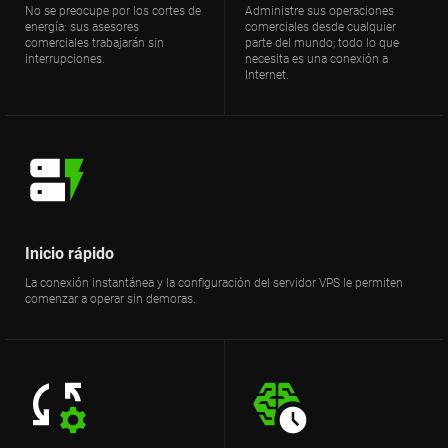
No se preocupe por los cortes de
Administre sus operaciones
energía: sus asesores
comerciales desde cualquier
comerciales trabajarán sin
parte del mundo; todo lo que
interrupciones.
necesita es una conexión a
Internet.
Inicio rápido
La conexión instantánea y la configuración del servidor VPS le permiten
comenzar a operar sin demoras.