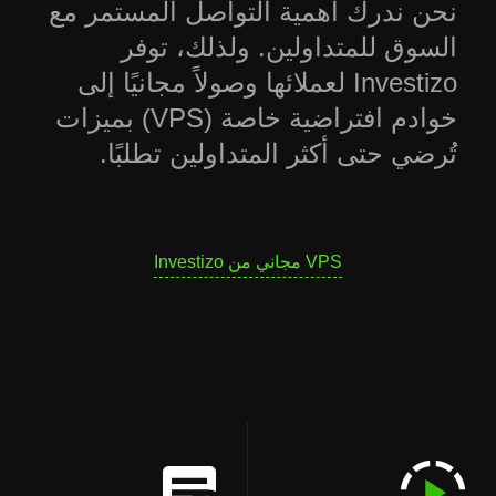
نحن ندرك أهمية التواصل المستمر مع
السوق للمتداولين. ولذلك، توفر
Investizo لعملائها وصولاً مجانيًا إلى
خوادم افتراضية خاصة (VPS) بميزات
تُرضي حتى أكثر المتداولين تطلبًا.
VPS مجاني من Investizo