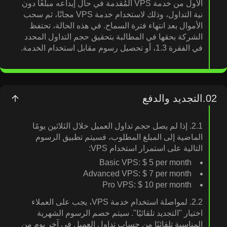
الأول من خدمة VPS المُقدمة في حال إيداعه مبلغًا دون
نية التداول، وذلك لاستخدام خدمة VPS مجانًا، ثم سحب
الأموال بعد انتهاء فترة السماح. في هذه الحالة، تحتفظ
الشركة بحقها في المطالبة بتحقيق حجم التداول المحدد
في الفقرة 1.3، أو تحصيل رسوم مقابل استخدام الخدمة.
02.
التجديد والدفع
2.1. إذا لم يصل حجم تداول العميل خلال الثلاثين يومًا
الماضية إلى المبلغ المطلوب، فسيتم تطبيق الرسوم
التالية على استمرار استخدام VPS:
Basic VPS: ⁦‪‬‪‪‪$ 5⁩‪‪ per month
Advanced VPS: ⁦‪‬‪‪‪$ 7⁩‪‪ per month
Pro VPS: ⁦‪‬‪‪‪$ 10⁩‪‪ per month
2.2. لمواصلة استخدام خدمة VPS، يجب على العملاء
اختيار "التجديد تلقائيًا". سيتم خصم الرسوم الشهرية
المناسبة تلقائيًا من حساب تداول العميل في آخر يوم من