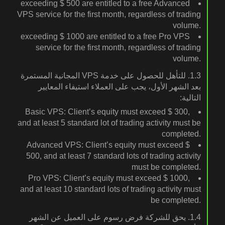
exceeding ⁦‪‬‪‪‪$ 500⁩‪‪ are entitled to a free Advanced
VPS service for the first month, regardless of trading
volume.
exceeding ⁦‪‬‪‪‪$ 1000⁩‪‪ are entitled to a free Pro VPS
service for the first month, regardless of trading
volume.
1.3. للتأهل للحصول على خدمة VPS المجانية المستمرة
بعد الشهر الأول، يجب على العملاء استيفاء المعايير
التالية:
Basic VPS: Client’s equity must exceed ⁦‪‬‪‪‪$ 300⁩‪‪,
and at least 5 standard lot of trading activity must be
completed.
Advanced VPS: Client’s equity must exceed ⁦‪‬‪‪‪$
500⁩‪‪, and at least 7 standard lots of trading activity
must be completed.
Pro VPS: Client’s equity must exceed ⁦‪‬‪‪‪$ 1000⁩‪‪,
and at least 10 standard lots of trading activity must
be completed.
1.4. يحق للشركة فرض رسوم على العميل عن الشهر