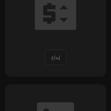
إيداع