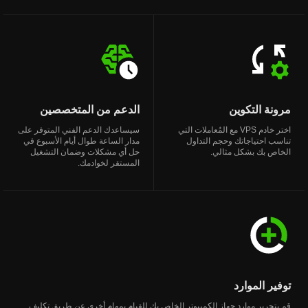
مرونة التكوين
الدعم من المتخصصين
اختر خادم VPS مع المُعاملات التي
سيساعدك الدعم الفني المتوفر على
تناسب احتياجاتك وحجم التداول
مدار الساعة طوال أيام الأسبوع في
الخاص بك بشكل مثالي.
حل أي مشكلات وضمان التشغيل
المستقر لخوادمك.
توفير الموارد
قم بتحرير موارد جهاز الكمبيوتر الخاص بك للقيام بمهام أخرى عن طريق تكليف