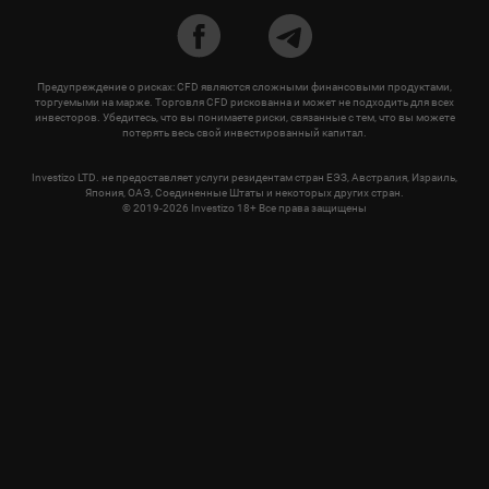
Предупреждение о рисках: CFD являются сложными финансовыми продуктами,
торгуемыми на марже. Торговля CFD рискованна и может не подходить для всех
инвесторов. Убедитесь, что вы понимаете риски, связанные с тем, что вы можете
потерять весь свой инвестированный капитал.
Investizo LTD. не предоставляет услуги резидентам стран ЕЭЗ, Австралия, Израиль,
Япония, ОАЭ, Соединенные Штаты и некоторых других стран.
© 2019-2026 Investizo 18+ Все права защищены