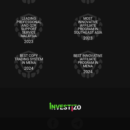
-
-
ЛИМИТЫ
Пополнение
Вывод
0%
0%
КОМИССИЯ
Пополнение
Вывод
LEADING
MOST
-
-
PROFESSIONAL
INNOVATIVE
ЛИМИТЫ
AND Q2R
AFFILIATE
Пополнение
Вывод
SUPPORT
PROGRAM IN
0%
0%
SERVICE
SOUTHEAST ASIA
MALAYSIA
2023
Пополнение
Вывод
2023
-
-
ЛИМИТЫ
BEST COPY
BEST INNOVATIVE
TRADING SYSTEM
AFFILIATE
Пополнение
Вывод
IN MENA
PROGRAM IN
-
-
MENA
2024
2024