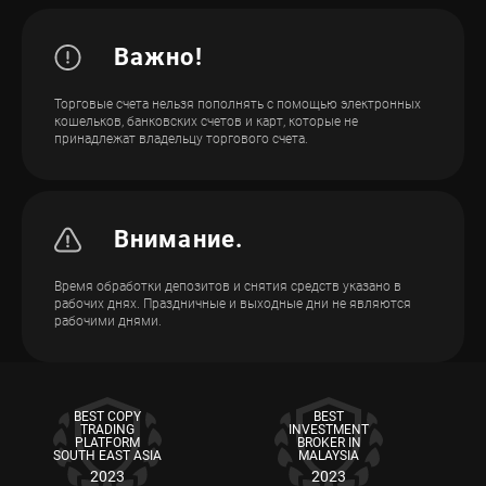
Investizo запрос на снятие средств будет выполнен в
ЛИМИТЫ
Пополнение
Вывод
течение 2 рабочих дней
LTC
0%
ПОПОЛНЕНИЕ
0%
ВЫВОД
КОМИССИЯ
Пополнение
Вывод
Важно!
ВАЛЮТА
Пополнение
Вывод
Да
Да
ДОСТУПНО
-
-
ЛИМИТЫ
Пополнение
Вывод
Торговые счета нельзя пополнять с помощью электронных
TON
0%
ПОПОЛНЕНИЕ
0%
ВЫВОД
кошельков, банковских счетов и карт, которые не
КОМИССИЯ
Пополнение
Вывод
ВАЛЮТА
принадлежат владельцу торгового счета.
Пополнение
Вывод
Да
Да
ДОСТУПНО
-
-
ЛИМИТЫ
Пополнение
Вывод
USD
0%
0%
ВЫВОД
КОМИССИЯ
Пополнение
Вывод
ВАЛЮТА
Пополнение
Вывод
Да
-
Внимание.
ДОСТУПНО
-
-
ЛИМИТЫ
Пополнение
Вывод
TRX
0%
0%
КОМИССИЯ
Время обработки депозитов и снятия средств указано в
Пополнение
Вывод
ВАЛЮТА
Пополнение
Вывод
рабочих днях. Праздничные и выходные дни не являются
Да
-
ДОСТУПНО
рабочими днями.
-
-
ЛИМИТЫ
Пополнение
Вывод
USD
0%
-
КОМИССИЯ
Пополнение
Вывод
Пополнение
Вывод
Да
Да
ДОСТУПНО
-
-
ЛИМИТЫ
BEST COPY
BEST
Пополнение
Вывод
TRADING
INVESTMENT
0%
-
PLATFORM
BROKER IN
КОМИССИЯ
Пополнение
SOUTH EAST ASIA
Вывод
MALAYSIA
Пополнение
Вывод
2023
2023
Да
Да