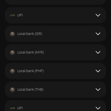
Investizo запрос на снятие средств будет выполнен в
течение 2 рабочих дней
ВЫВОД
Примечание:
UPI
Пожалуйста, обратите внимание, что со стороны
Investizo запрос на снятие средств будет выполнен в
течение 2 рабочих дней
Примечание:
ПОПОЛНЕНИЕ
ВАЛЮТА
Local bank (IDR)
Пожалуйста, обратите внимание, что со стороны
Investizo запрос на снятие средств будет выполнен в
USD
течение 2 рабочих дней
Примечание:
ПОПОЛНЕНИЕ
ВЫВОД
Local bank (MYR)
ДОСТУПНО
Пожалуйста, обратите внимание, что со стороны
Investizo запрос на снятие средств будет выполнен в
течение 2 рабочих дней
Пополнение
Вывод
Примечание:
ПОПОЛНЕНИЕ
ВЫВОД
Local bank (PHP)
ВАЛЮТА
Да
Да
Пожалуйста, обратите внимание, что со стороны
Investizo запрос на снятие средств будет выполнен в
течение 2 рабочих дней
KHR
КОМИССИЯ
Примечание:
ПОПОЛНЕНИЕ
ВЫВОД
Local bank (THB)
ВАЛЮТА
Пожалуйста, обратите внимание, что со стороны
ДОСТУПНО
Пополнение
Вывод
Investizo запрос на снятие средств будет выполнен в
0%
5.5% + $ 4.00
течение 2 рабочих дней
KHR
Примечание:
ПОПОЛНЕНИЕ
ВЫВОД
UPI
Пополнение
Вывод
ВАЛЮТА