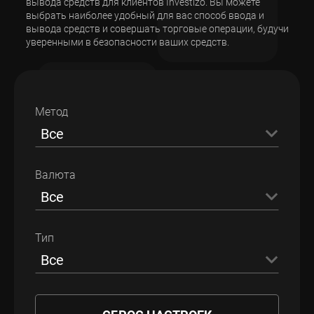
вывода средств для клиентов Investizo. Вы можете
выбрать наиболее удобный для вас способ ввода и
вывода средств и совершать торговые операции, будучи
уверенными в безопасности ваших средств.
Метод
Все
Валюта
Все
Тип
Все