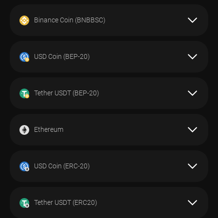
VND
0%
0%
течение 2 рабочих дней
ВЫВОД
КОМИССИЯ
Пополнение
Вывод
Примечание:
ВАЛЮТА
Пополнение
Вывод
Binance Coin (BNBBSC)
Да
-
ДОСТУПНО
Пожалуйста, обратите внимание, что со стороны
10.00 KES -
10.00 KES -
ЛИМИТЫ
Пополнение
Вывод
Investizo запрос на снятие средств будет выполнен в
50 000.00 KES
150 000.00 KES
USD
0%
0%
течение 2 рабочих дней
КОМИССИЯ
Пополнение
Вывод
Примечание:
ПОПОЛНЕНИЕ
ВАЛЮТА
Пополнение
Вывод
USD Coin (BEP-20)
Да
-
ДОСТУПНО
Пожалуйста, обратите внимание, что со стороны
1.00 MXN -
1.00 MXN -
ЛИМИТЫ
Пополнение
Вывод
Investizo запрос на снятие средств будет выполнен в
1 000 000.00 MXN
1 000 000.00 MXN
USD
0%
-
течение 2 рабочих дней
КОМИССИЯ
Пополнение
Вывод
Примечание:
ПОПОЛНЕНИЕ
ВЫВОД
Пополнение
Вывод
Tether USDT (BEP-20)
Да
Да
ДОСТУПНО
Пожалуйста, обратите внимание, что со стороны
20 000 IDR -
15 000 IDR -
ЛИМИТЫ
Пополнение
Вывод
Investizo запрос на снятие средств будет выполнен в
10 000 000 IDR
10 000 000 IDR
0%
-
течение 2 рабочих дней
КОМИССИЯ
Пополнение
Вывод
Примечание:
ПОПОЛНЕНИЕ
ВЫВОД
Пополнение
Вывод
Ethereum
ВАЛЮТА
Да
Да
Пожалуйста, обратите внимание, что со стороны
20 000 IDR -
-
ЛИМИТЫ
Пополнение
Вывод
Investizo запрос на снятие средств будет выполнен в
10 000 000 IDR
0%
0%
течение 2 рабочих дней
BTC
КОМИССИЯ
Примечание:
ПОПОЛНЕНИЕ
ВЫВОД
Пополнение
Вывод
USD Coin (ERC-20)
ВАЛЮТА
Пожалуйста, обратите внимание, что со стороны
20 000 VND -
-
ЛИМИТЫ
ДОСТУПНО
Пополнение
Вывод
Investizo запрос на снятие средств будет выполнен в
300 000 000 VND
0%
0%
течение 2 рабочих дней
BCH
Примечание:
ПОПОЛНЕНИЕ
ВЫВОД
Пополнение
Вывод
Tether USDT (ERC20)
Пополнение
Вывод
ВАЛЮТА
Пожалуйста, обратите внимание, что со стороны
-
-
Да
Да
ЛИМИТЫ
ДОСТУПНО
Investizo запрос на снятие средств будет выполнен в