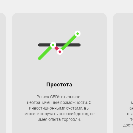
Простота
Рынок CFD's открывает
неограниченные возможности. С
инвестиционными счетами, вы
а
можете получать высокий доход, не
ст
имея опыта торговли.
т
дост