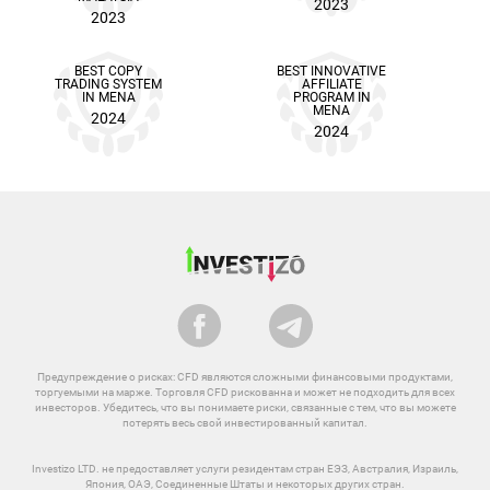
2023
2023
BEST COPY
BEST INNOVATIVE
TRADING SYSTEM
AFFILIATE
IN MENA
PROGRAM IN
MENA
2024
2024
Предупреждение о рисках: CFD являются сложными финансовыми продуктами,
торгуемыми на марже. Торговля CFD рискованна и может не подходить для всех
инвесторов. Убедитесь, что вы понимаете риски, связанные с тем, что вы можете
потерять весь свой инвестированный капитал.
Investizo LTD. не предоставляет услуги резидентам стран ЕЭЗ, Австралия, Израиль,
Япония, ОАЭ, Соединенные Штаты и некоторых других стран.