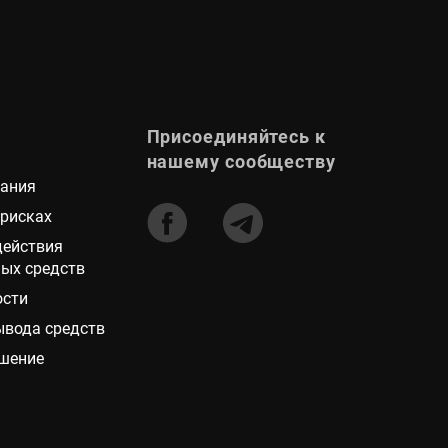
Присоединяйтесь к
нашему сообществу
вания
 рисках
действия
ых средств
ости
ывода средств
ашение