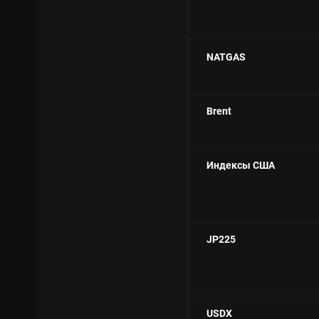
NATGAS
Brent
Индексы США
JP225
USDX