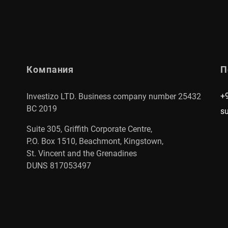
Компания
П
+
Investizo LTD. Business company number 25432
BC 2019
s
Suite 305, Griffith Corporate Centre,
P.O. Box 1510, Beachmont, Kingstown,
St. Vincent and the Grenadines
DUNS 817053497