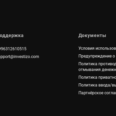
оддержка
Документы
Условия использо
996312610515
Предупреждение о
upport@investizo.com
Политика противо
отмывания денежн
Политика приватн
Политика ввода/в
Партнёрское согл