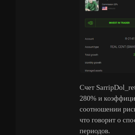
Счет SarripDol_r
280% и коэффицие
соотношении риск
что говорит о сп
периодов.