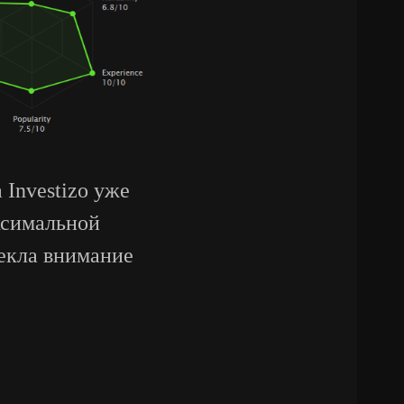
Investizo уже
ксимальной
лекла внимание