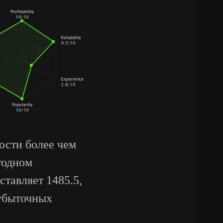
ности более чем
годном
тавляет 1485.5,
 убыточных