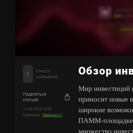
Обзор ин
Список
сообщений
Мир инвестиций и
Поделиться
приносит новые 
статьей
широкие возможно
14.09.2023 14:59
Категория:
Трейдинг с Investizo
ПАММ-площадке и
множество инвест