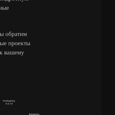
ные
ы обратим
ные проекты
 к вашему