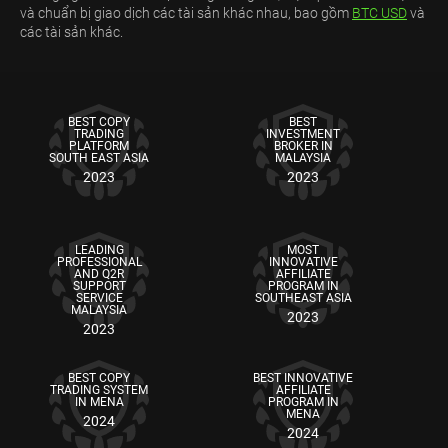
và chuẩn bị giao dịch các tài sản khác nhau, bao gồm
BTC USD
và
các tài sản khác.
BEST COPY
BEST
TRADING
INVESTMENT
PLATFORM
BROKER IN
SOUTH EAST ASIA
MALAYSIA
2023
2023
LEADING
MOST
PROFESSIONAL
INNOVATIVE
AND Q2R
AFFILIATE
SUPPORT
PROGRAM IN
SERVICE
SOUTHEAST ASIA
MALAYSIA
2023
2023
BEST COPY
BEST INNOVATIVE
TRADING SYSTEM
AFFILIATE
IN MENA
PROGRAM IN
MENA
2024
2024