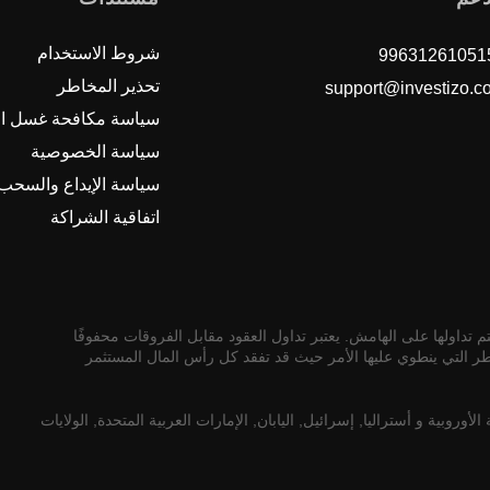
شروط الاستخدام
تحذير المخاطر
support@investizo.c
سياسة مكافحة غسل ال
سياسة الخصوصية
سياسة الإيداع والسحب
اتفاقية الشراكة
 تداولها على الهامش. يعتبر تداول العقود مقابل الفروقات محفوفًا
طر التي ينطوي عليها الأمر حيث قد تفقد كل رأس المال المستثمر
صادية الأوروبية و أستراليا, إسرائيل, اليابان, الإمارات العربية المتحدة, الولايات