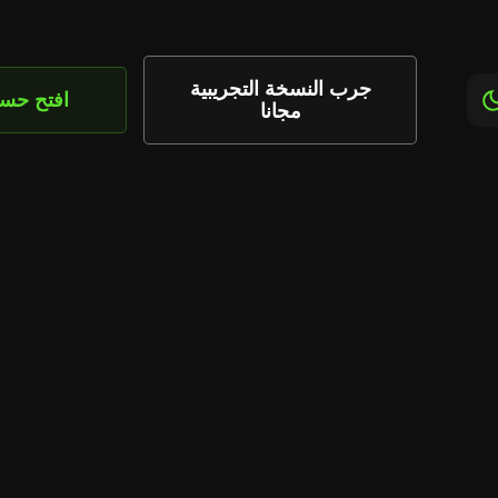
جرب النسخة التجريبية
افتح حس
مجانا