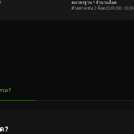
R
ตมาตรฐาน * จำนวนล็อต
ตัวอย่างเช่น 2 ล็อต EURUSD : (0,0
เทรด?
รด?