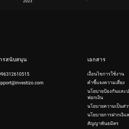
2023
ารสนับสนุน
เอกสาร
เงื่อนไขการใช้งาน
996312610515
คำชี้แจงความเสี่ยง
upport@investizo.com
นโยบายป้องกันและ
ฟอกเงิน
นโยบายความเป็นส่ว
นโยบายการฝากเงิแล
สัญญาพันธมิตร