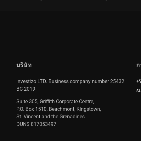
บริษัท
ก
+
Investizo LTD. Business company number 25432
BC 2019
s
Suite 305, Griffith Corporate Centre,
P.O. Box 1510, Beachmont, Kingstown,
St. Vincent and the Grenadines
DUNS 817053497