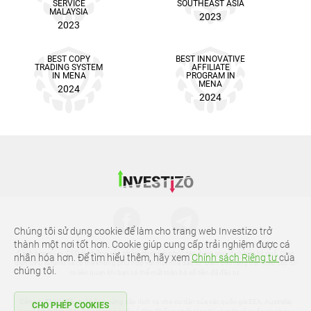
SERVICE
SOUTHEAST ASIA
MALAYSIA
2023
2023
BEST COPY
BEST INNOVATIVE
TRADING SYSTEM
AFFILIATE
IN MENA
PROGRAM IN
MENA
2024
2024
Chúng tôi sử dụng cookie để làm cho trang web Investizo trở
thành một nơi tốt hơn. Cookie giúp cung cấp trải nghiệm được cá
Cảnh báo rủi ro: CFD là những sản phẩm tài chính phức tạp được giao dịch trên ký quỹ. Giao
nhân hóa hơn. Để tìm hiểu thêm, hãy xem
Chính sách Riêng tư
của
dịch CFD là rủi ro và có thể không phù hợp với mọi nhà đầu tư. Đảm bảo rằng bạn hiểu các rủi
chúng tôi.
ro liên quan khi bạn có thể mất toàn bộ số tiền đã đầu tư.
Công ty TNHH đầu tư không cung cấp dịch vụ cho cư dân của các quốc gia EEA, Australia,
CHO PHÉP COOKIES