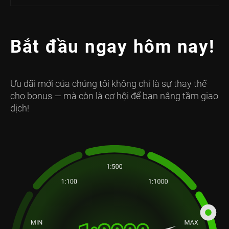
Bắt đầu ngay hôm nay!
Ưu đãi mới của chúng tôi không chỉ là sự thay thế
cho bonus — mà còn là cơ hội để bạn nâng tầm giao
dịch!