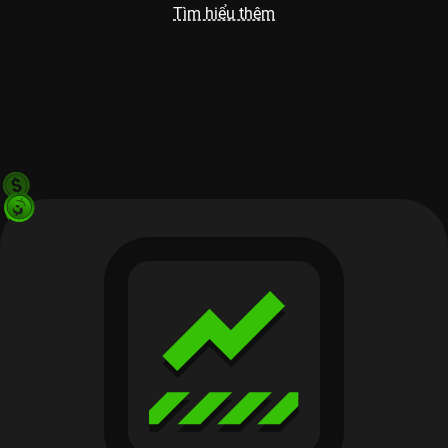
Tìm hiểu thêm