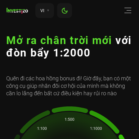
VI
Mở ra chân trời mới
với
đòn bẩy 1:2000
Quên đi các hoa hồng bonus đi! Giờ đây, bạn có một
công cụ giúp nhân đôi cơ hội của mình mà không
cần lo lắng đến bất cứ điều kiện hay rủi ro nào