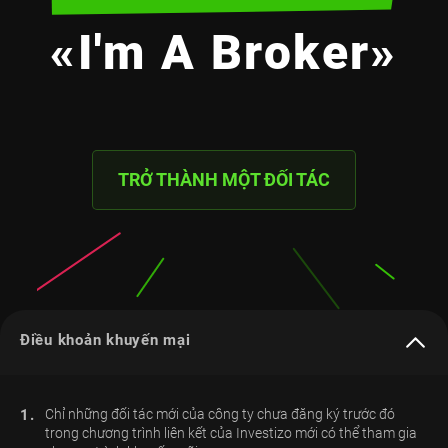
«I'm A Broker»
TRỞ THÀNH MỘT ĐỐI TÁC
Điều khoản khuyến mại
1.
Chỉ những đối tác mới của công ty chưa đăng ký trước đó
trong chương trình liên kết của Investizo mới có thể tham gia