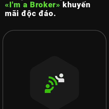
«I'm a Broker»
khuyến
mãi độc đáo.