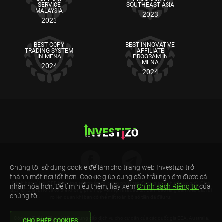
SERVICE
SOUTHEAST ASIA
MALAYSIA
2023
2023
BEST COPY
BEST INNOVATIVE
TRADING SYSTEM
AFFILIATE
IN MENA
PROGRAM IN
MENA
2024
2024
Chúng tôi sử dụng cookie để làm cho trang web Investizo trở
thành một nơi tốt hơn. Cookie giúp cung cấp trải nghiệm được cá
Cảnh báo rủi ro: CFD là những sản phẩm tài chính phức tạp được giao dịch trên ký quỹ. Giao
nhân hóa hơn. Để tìm hiểu thêm, hãy xem
Chính sách Riêng tư
của
dịch CFD là rủi ro và có thể không phù hợp với mọi nhà đầu tư. Đảm bảo rằng bạn hiểu các rủi
chúng tôi.
ro liên quan khi bạn có thể mất toàn bộ số tiền đã đầu tư.
Công ty TNHH đầu tư không cung cấp dịch vụ cho cư dân của các quốc gia EEA, Australia,
CHO PHÉP COOKIES