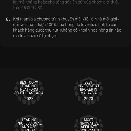
lot mỗi tháng hoặc cho tổng số tiền gửi của nhóm giới thiệu
trên 25.000 USD.
6.
Khi tham gia chương trình khuyến mãi «Tôi là Nhà môi giới»,
đối tác nhận được 100% hoa hồng do Investizo tính từ các
khách hàng được thu hút. Không có khoản hoa hồng ẩn nào
mà Investizo sẽ tự nhận.
BEST COPY
BEST
TRADING
INVESTMENT
PLATFORM
BROKER IN
SOUTH EAST ASIA
MALAYSIA
2023
2023
LEADING
MOST
PROFESSIONAL
INNOVATIVE
AND Q2R
AFFILIATE
SUPPORT
PROGRAM IN