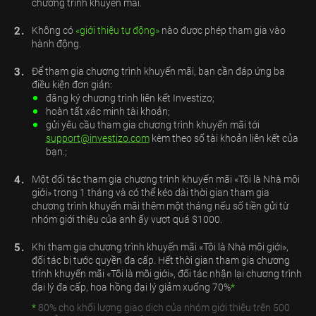
chương trình khuyến mãi.
2.
Không có
«giới thiệu tự động»
nào được phép tham gia vào
hành động.
3.
Để tham gia chương trình khuyến mãi, bạn cần đáp ứng ba
điều kiện đơn giản:
đăng ký chương trình liên kết Investizo;
hoàn tất xác minh tài khoản;
gửi yêu cầu tham gia chương trình khuyến mãi tới
support@investizo.com
kèm theo số tài khoản liên kết của
bạn.;
4.
Một đối tác tham gia chương trình khuyến mãi «Tôi là Nhà môi
giới» trong 1 tháng và có thể kéo dài thời gian tham gia
chương trình khuyến mãi thêm một tháng nếu số tiền gửi từ
nhóm giới thiệu của anh ấy vượt quá $1000.
5.
Khi tham gia chương trình khuyến mãi «Tôi là Nhà môi giới»,
đối tác bị tước quyền đa cấp. Hết thời gian tham gia chương
trình khuyến mãi «Tôi là môi giới», đối tác nhận lại chương trình
đại lý đa cấp, hoa hồng đại lý giảm xuống 70%
*
*
80% cho khối lượng giao dịch của nhóm giới thiệu trên 500