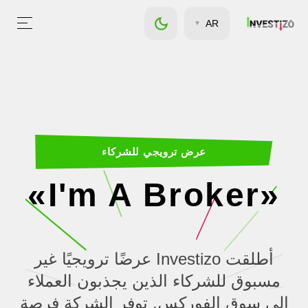
AR
عرض ترويجي للشركاء
«I'm A Broker»
أطلقت Investizo عرضًا ترويجيًا غير
مسبوق للشركاء الذين يجذبون العملاء
إلى سوق الفوركس. توفر الشركة فرصة