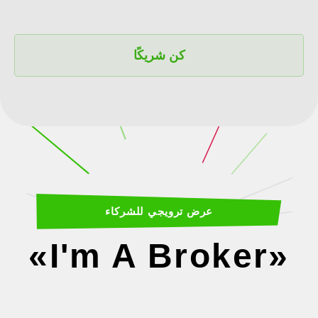
كن شريكًا
عرض ترويجي للشركاء
«I'm A Broker»