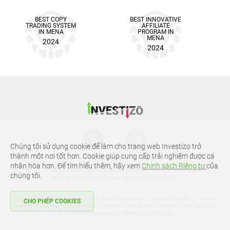
BEST COPY
BEST INNOVATIVE
TRADING SYSTEM
AFFILIATE
IN MENA
PROGRAM IN
MENA
2024
2024
Chúng tôi sử dụng cookie để làm cho trang web Investizo trở
thành một nơi tốt hơn. Cookie giúp cung cấp trải nghiệm được cá
Cảnh báo rủi ro: CFD là những sản phẩm tài chính phức tạp được giao dịch trên ký quỹ. Giao
nhân hóa hơn. Để tìm hiểu thêm, hãy xem
Chính sách Riêng tư
của
dịch CFD là rủi ro và có thể không phù hợp với mọi nhà đầu tư. Đảm bảo rằng bạn hiểu các rủi
chúng tôi.
ro liên quan khi bạn có thể mất toàn bộ số tiền đã đầu tư.
Công ty TNHH đầu tư không cung cấp dịch vụ cho cư dân của các quốc gia EEA, Australia,
CHO PHÉP COOKIES
Israel, Nhật Bản, Các Tiểu Vương quốc Ả Rập Thống nhất, Hoa Kỳ và một số quốc gia khác.
© 2019-2026 Investizo 18+ Đã đăng ký bản quyền