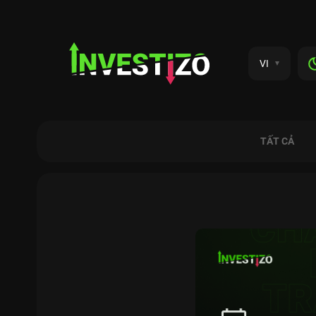
VI
TẤT CẢ