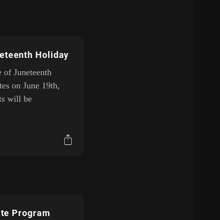
eteenth Holiday
e of Juneteenth
tes on June 19th,
ts will be
iate Program