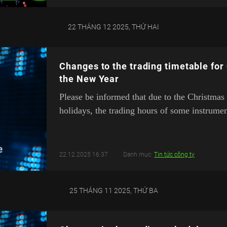
22 THÁNG 12 2025, THỨ HAI
Changes to the trading timetable for
the New Year
Please be informed that due to the Christma
holidays, the trading hours of some instrumen
22.12.2025 16:37
Danh mục:
Tin tức công ty
25 THÁNG 11 2025, THỨ BA