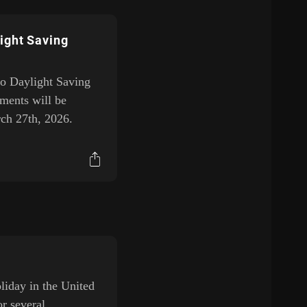
ight Saving
 to Daylight Saving
ments will be
ch 27th, 2026.
oliday in the United
or several