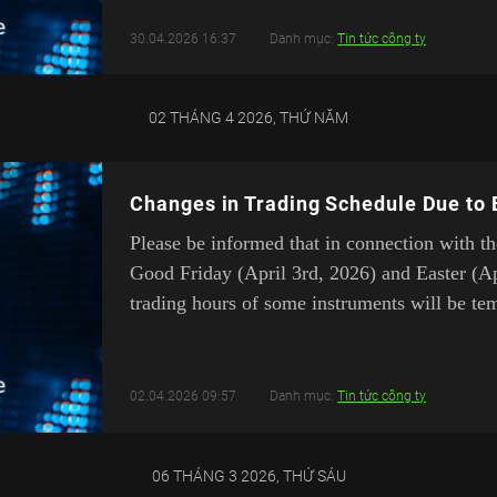
30.04.2026 16:37
Danh mục:
Tin tức công ty
02 THÁNG 4 2026, THỨ NĂM
Changes in Trading Schedule Due to 
Please be informed that in connection with t
Good Friday (April 3rd, 2026) and Easter (Ap
trading hours of some instruments will be tem
02.04.2026 09:57
Danh mục:
Tin tức công ty
06 THÁNG 3 2026, THỨ SÁU