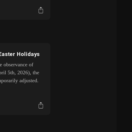
Easter Holidays
he observance of
ril 5th, 2026), the
porarily adjusted.