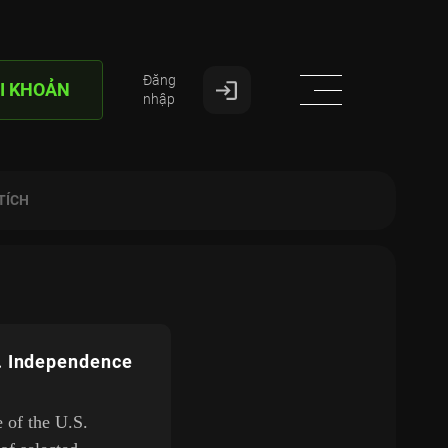
Đăng
I KHOẢN
nhập
TÍCH
S. Independence
e of the U.S.