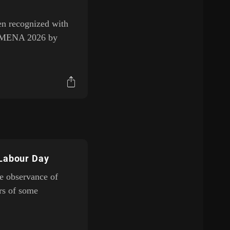
een recognized with
am MENA 2026 by
 Labour Day
he observance of
rs of some