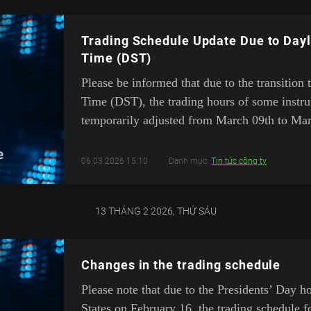
Trading Schedule Update Due to Dayl
Time (DST)
Please be informed that due to the transition
Time (DST), the trading hours of some instru
temporarily adjusted from March 09th to Mar
06.03.2026 15:10
Danh mục:
Tin tức công ty
13 THÁNG 2 2026, THỨ SÁU
Changes in the trading schedule
Please note that due to the Presidents’ Day h
States on February 16, the trading schedule f