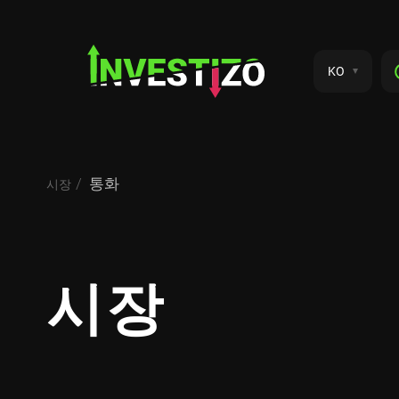
KO
통화
시장
시장